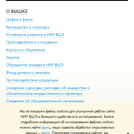
О ВЫШКЕ
ОБ
Цифры и факты
Ли
Руководство и структура
Дов
Устойчивое развитие в НИУ ВШЭ
Ол
Преподаватели и сотрудники
При
Корпуса и общежития
Вы
Закупки
При
Обращения граждан в НИУ ВШЭ
Ас
Фонд целевого капитала
До
Противодействие коррупции
Цен
Сведения о доходах, расходах, об имуществе и
Би
обязательствах имущественного характера
Об
Сведения об образовательной организации
Обр
Людям с ограниченными возможностями здоровья
Мы используем файлы cookies для улучшения работы сайта
Единая платежная страница
НИУ ВШЭ и большего удобства его использования. Более
подробную информацию об использовании файлов cookies
Работа в Вышке
можно найти
здесь
, наши правила обработки персональных
данных –
здесь
. Продолжая пользоваться сайтом, вы