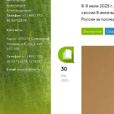
Александра
8-9 июля 2025 г
Александровна
сессии 8 июня в
Телефон:
+7 (495) 772-
России за после
95-90*11879
Контакты
Экспертиза
Соци
Адрес: 109074
Славянская
площадь, д.4, стр.2
, каб.
507-509
Телефон:
+7 (495) 772-
95-90 *11878; *11879
30
E-mail:
socentr@hse.ru
апр
2021