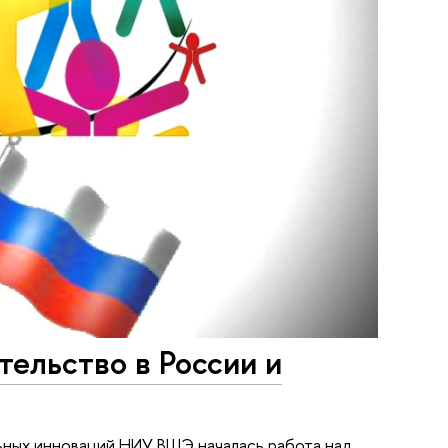
ельство в России и
ьных инноваций НИУ ВШЭ началась работа над