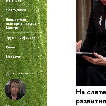
Мы в СМИ
Сотрудники
Внештатные
эксперты и друзья
Центра
Труд и профессии
Видео
Новости
Директор центра
На слет
развития
Московская