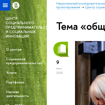
Национальный исследовательски
проектирования
Центр социа
ЦЕНТР
Тема «общ
СОЦИАЛЬНОГО
ПРЕДПРИНИМАТЕЛЬСТВА
И СОЦИАЛЬНЫХ
ИННОВАЦИЙ
О центре
Социальное
9
предпринимательство
июл
Услуги
2025
Портфолио
Научная
деятельность