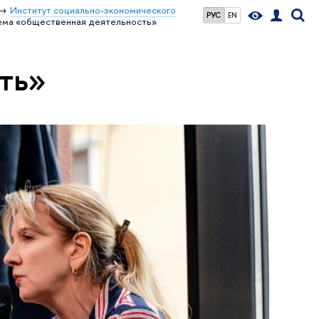
Институт социально-экономического
РУС
EN
ема «общественная деятельность»
ть»