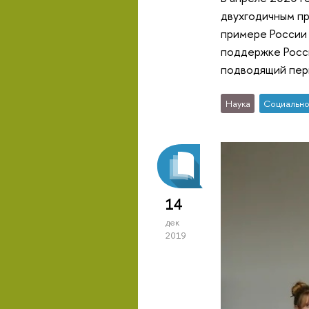
двухгодичным пр
примере России 
поддержке Росс
подводящий перв
Наука
Социально
14
дек
2019