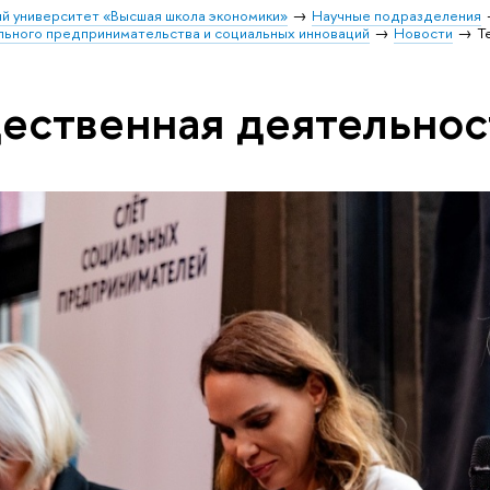
й университет «Высшая школа экономики»
Научные подразделения
льного предпринимательства и социальных инноваций
Новости
Т
ественная деятельнос