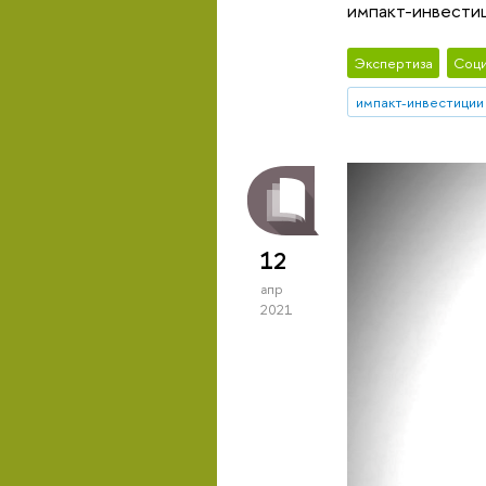
импакт-инвести
Экспертиза
Соци
импакт-инвестиции
12
апр
2021