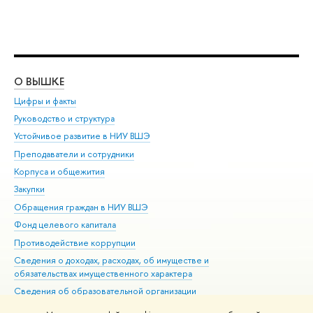
О ВЫШКЕ
ОБ
Цифры и факты
Ли
Руководство и структура
Дов
Устойчивое развитие в НИУ ВШЭ
Ол
Преподаватели и сотрудники
При
Корпуса и общежития
Вы
Закупки
При
Обращения граждан в НИУ ВШЭ
Ас
Фонд целевого капитала
До
Противодействие коррупции
Цен
Сведения о доходах, расходах, об имуществе и
Би
обязательствах имущественного характера
Об
Сведения об образовательной организации
Обр
Людям с ограниченными возможностями здоровья