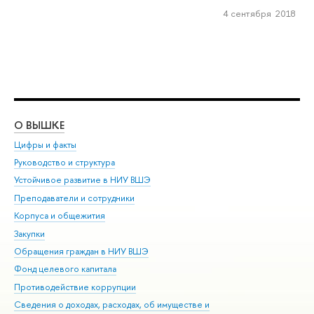
4 сентября 2018
О ВЫШКЕ
ОБ
Цифры и факты
Ли
Руководство и структура
Дов
Устойчивое развитие в НИУ ВШЭ
Ол
Преподаватели и сотрудники
При
Корпуса и общежития
Вы
Закупки
При
Обращения граждан в НИУ ВШЭ
Ас
Фонд целевого капитала
До
Противодействие коррупции
Цен
Сведения о доходах, расходах, об имуществе и
Би