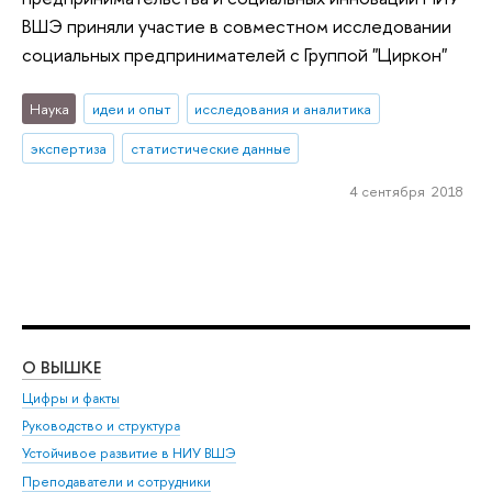
ВШЭ приняли участие в совместном исследовании
социальных предпринимателей с Группой "Циркон"
Наука
идеи и опыт
исследования и аналитика
экспертиза
статистические данные
4 сентября 2018
О ВЫШКЕ
ОБ
Цифры и факты
Ли
Руководство и структура
Дов
Устойчивое развитие в НИУ ВШЭ
Ол
Преподаватели и сотрудники
При