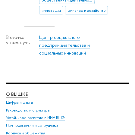
инновации
финансы и хозяйство
Центр социального
В статье
упомянуты
предпринимательства и
социальных инноваций
О ВЫШКЕ
ОБ
Цифры и факты
Ли
Руководство и структура
Дов
Устойчивое развитие в НИУ ВШЭ
Ол
Преподаватели и сотрудники
При
Корпуса и общежития
Вы