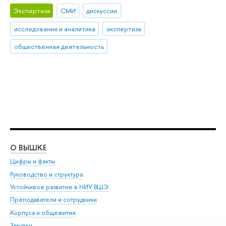
Экспертиза
СМИ
дискуссии
исследования и аналитика
экспертиза
общественная деятельность
О ВЫШКЕ
ОБ
Цифры и факты
Ли
Руководство и структура
Дов
Устойчивое развитие в НИУ ВШЭ
Ол
Преподаватели и сотрудники
При
Корпуса и общежития
Вы
Закупки
При