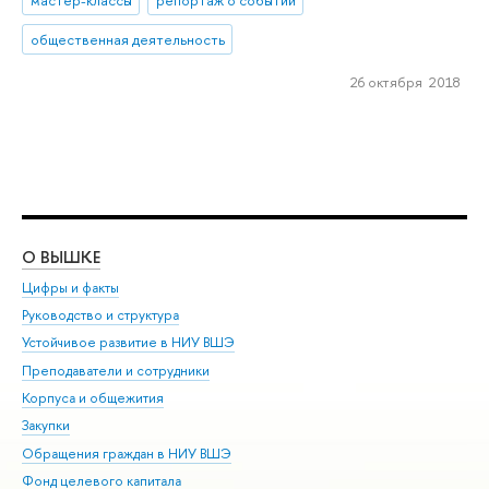
общественная деятельность
26 октября 2018
О ВЫШКЕ
ОБ
Цифры и факты
Ли
Руководство и структура
Дов
Устойчивое развитие в НИУ ВШЭ
Ол
Преподаватели и сотрудники
При
Корпуса и общежития
Вы
Закупки
При
Обращения граждан в НИУ ВШЭ
Ас
Фонд целевого капитала
До