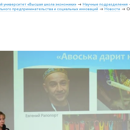
й университет «Высшая школа экономики»
Научные подразделения
льного предпринимательства и социальных инноваций
Новости
О