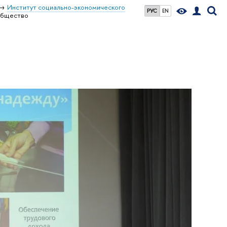
Институт социально-экономического
РУС
EN
бщество