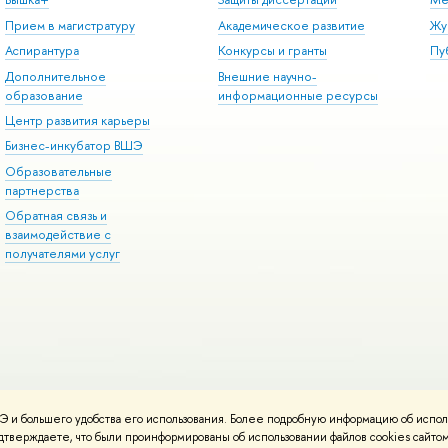
Прием в магистратуру
Академическое развитие
Жу
Аспирантура
Конкурсы и гранты
Пу
Дополнительное
Внешние научно-
образование
информационные ресурсы
Центр развития карьеры
Бизнес-инкубатор ВШЭ
Образовательные
партнерства
Обратная связь и
взаимодействие с
получателями услуг
 и большего удобства его использования. Более подробную информацию об испол
онтакты
Условия использования материалов
Политика конфиденциальност
подтверждаете, что были проинформированы об использовании файлов cookies сай
ботаны в
Школе дизайна НИУ ВШЭ