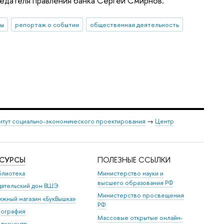
едателя правления банка Сергей Смирнов.
сы
репортаж о событии
общественная деятельность
итут социально-экономического проектирования
→
Центр
ЕСУРСЫ
ПОЛЕЗНЫЕ ССЫЛКИ
блиотека
Министерство науки и
высшего образования РФ
дательский дом ВШЭ
Министерство просвещения
ижный магазин «БукВышка»
РФ
пография
Массовые открытые онлайн-
диацентр