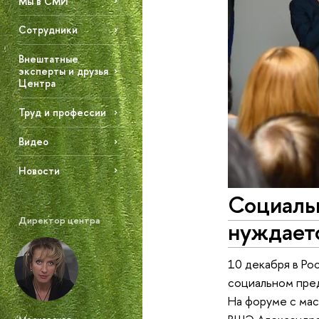
Мы в СМИ
Сотрудники
Внештатные
эксперты и друзья
Центра
Труд и профессии
Видео
Новости
Социальн
Директор центра
нуждает
10 декабря в Ро
социальном пред
На форуме с ма
Московская