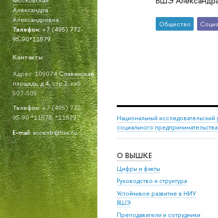
ВШЭ Александра
Александра
Александровна
Общество
Социа
Телефон:
+7 (495) 772-
95-90*11879
Контакты
Адрес: 109074
Славянская
площадь, д.4, стр.2
, каб.
507-509
Телефон:
+7 (495) 772-
95-90 *11878; *11879
Национальный исследовательский 
социального предпринимательства
E-mail:
socentr@hse.ru
О ВЫШКЕ
Цифры и факты
Руководство и структура
Устойчивое развитие в НИУ
ВШЭ
Преподаватели и сотрудники