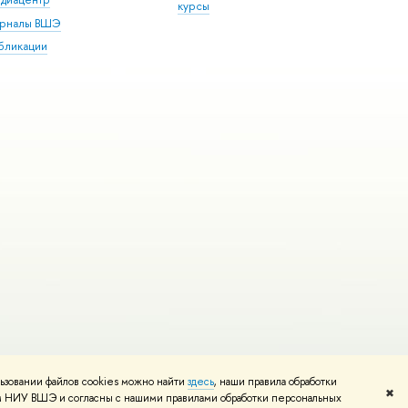
курсы
рналы ВШЭ
бликации
ьзовании файлов cookies можно найти
здесь
, наши правила обработки
и
Карта сайта
Редактору
✖
том НИУ ВШЭ и согласны с нашими правилами обработки персональных