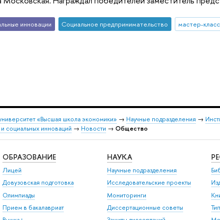
 Московская. Награждал победителей заместитель предс
льные инновации
Социальное предпринимательство
мастер-клас
университет «Высшая школа экономики»
→
Научные подразделения
→
Инст
 и социальных инноваций
→
Новости
→
Общество
ОБРАЗОВАНИЕ
НАУКА
Р
Лицей
Научные подразделения
Би
Довузовская подготовка
Исследовательские проекты
Из
Олимпиады
Мониторинги
Кн
Прием в бакалавриат
Диссертационные советы
Ти
Вышка+
Защиты диссертаций
Ме