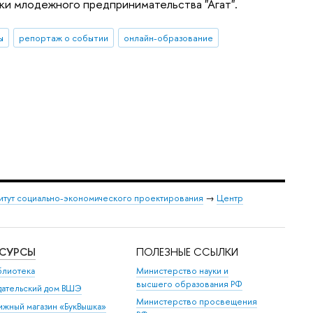
ки млодежного предпринимательства "Агат".
ы
репортаж о событии
онлайн-образование
итут социально-экономического проектирования
→
Центр
ЕСУРСЫ
ПОЛЕЗНЫЕ ССЫЛКИ
блиотека
Министерство науки и
высшего образования РФ
дательский дом ВШЭ
Министерство просвещения
ижный магазин «БукВышка»