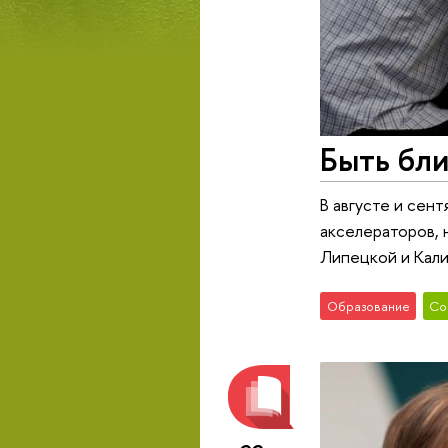
Быть бл
В августе и сен
акселераторов, 
Липецкой и Кали
Образование
Со