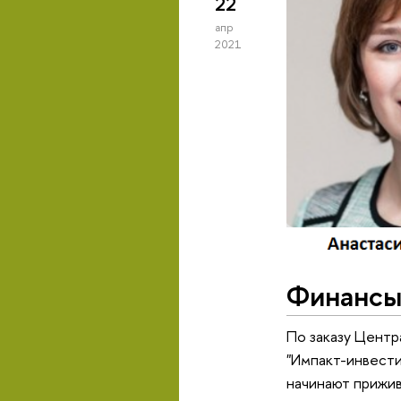
22
апр
2021
Финансы
По заказу Центр
"Импакт-инвест
начинают прижив