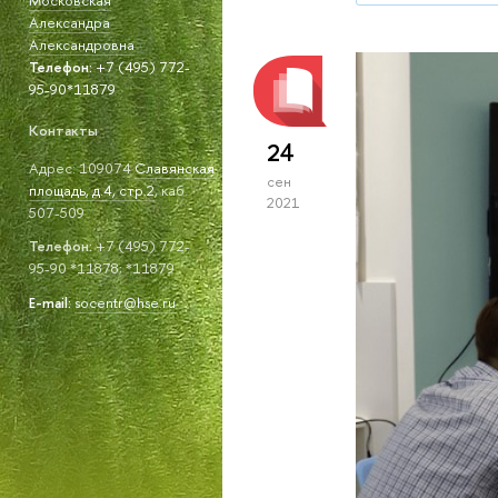
Александра
Александровна
Телефон:
+7 (495) 772-
95-90*11879
Контакты
24
Адрес: 109074
Славянская
сен
площадь, д.4, стр.2
, каб.
2021
507-509
Телефон:
+7 (495) 772-
95-90 *11878; *11879
E-mail:
socentr@hse.ru