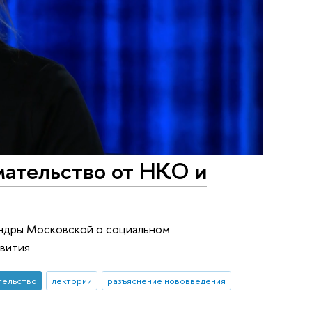
мательство от НКО и
андры Московской о социальном
звития
тельство
лектории
разъяснение нововведения