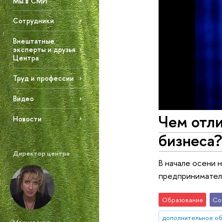
Мы в СМИ
Сотрудники
Внештатные
эксперты и друзья
Центра
Труд и профессии
Видео
Чем отл
Новости
бизнеса?
Директор центра
В начале осени 
предприниматель
Образование
Со
дополнительное о
Московская