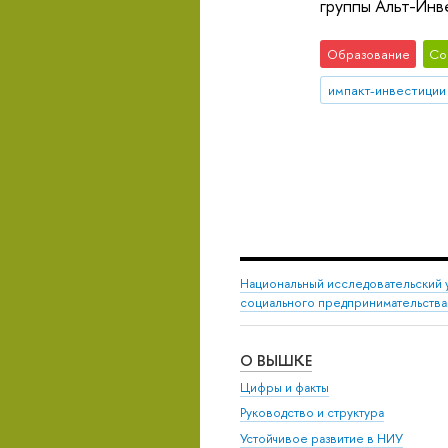
группы Альт-Инв
Образование
Со
импакт-инвестиции
Национальный исследовательский 
социального предпринимательства
О ВЫШКЕ
Цифры и факты
Руководство и структура
Устойчивое развитие в НИУ