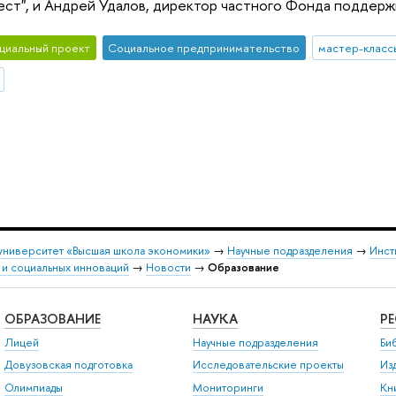
ест", и Андрей Удалов, директор частного Фонда поддерж
циальный проект
Социальное предпринимательство
мастер-класс
университет «Высшая школа экономики»
→
Научные подразделения
→
Инст
 и социальных инноваций
→
Новости
→
Образование
ОБРАЗОВАНИЕ
НАУКА
Р
Лицей
Научные подразделения
Би
Довузовская подготовка
Исследовательские проекты
Из
Олимпиады
Мониторинги
Кн