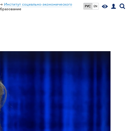
Институт социально-экономического
РУС
EN
бразование