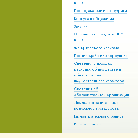
ВШЭ
Преподаватели и сотрудники
Корпуса и общежития
Закупки
Обращения граждан в НИУ
ВШЭ
Фонд целевого капитала
Противодействие коррупции
Сведения о доходах,
расходах, об имуществе и
обязательствах
имущественного характера
Сведения об
образовательной организации
Людям с ограниченными
возможностями здоровья
Единая платежная страница
Работа в Вышке