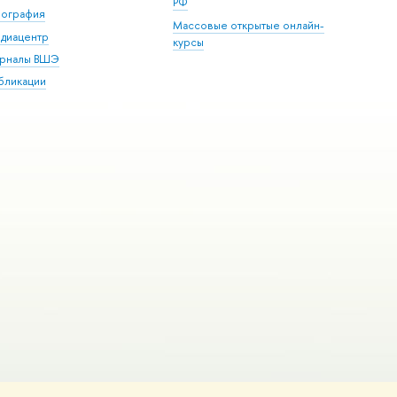
РФ
пография
Массовые открытые онлайн-
диацентр
курсы
рналы ВШЭ
бликации