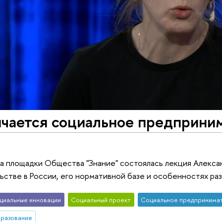
ичается социальное предприни
на площадки Общества "Знание" состоялась лекция Алекс
стве в России, его нормативной базе и особенностях ра
циальные инновации
Социальный проект
Социальное предпринима
бразование