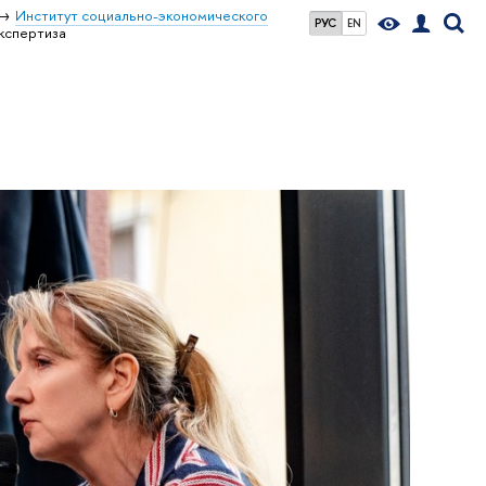
Институт социально-экономического
РУС
EN
кспертиза