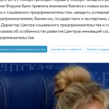
и Форума было привлечь внимание бизнеса к новым возмо
на о социальном предпринимательстве, наладить успешны
дпринимателями, бизнесом, государством и экспертами, и
. Директор Центра социального предпринимательства и 
казала об особенностях развития Центров инноваций соц
дпринимательстве.
альное предпринимательство
репортаж о событии
бизнес-модел