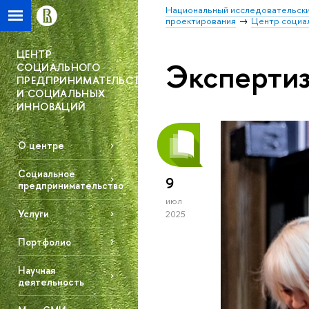
Национальный исследовательски
проектирования
Центр социа
ЦЕНТР
Экспертиз
СОЦИАЛЬНОГО
ПРЕДПРИНИМАТЕЛЬСТВА
И СОЦИАЛЬНЫХ
ИННОВАЦИЙ
О центре
Социальное
9
предпринимательство
июл
Услуги
2025
Портфолио
Научная
деятельность