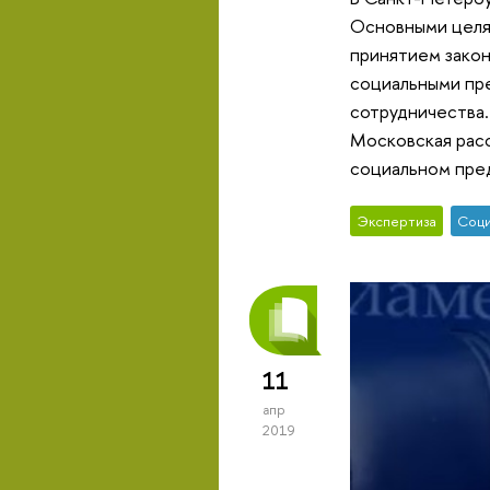
Основными целям
принятием зако
социальными пре
сотрудничества
Московская расс
социальном пре
Экспертиза
Соци
11
апр
2019