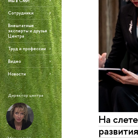
Мы в СМИ
Сотрудники
Внештатные
эксперты и друзья
Центра
Труд и профессии
Видео
Новости
Директор центра
На слет
развития
Московская