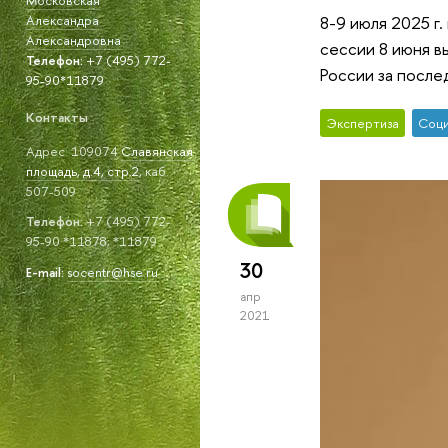
Александра
8-9 июля 2025 г
Александровна
сессии 8 июня в
Телефон:
+7 (495) 772-
России за после
95-90*11879
Контакты
Экспертиза
Соци
Адрес: 109074
Славянская
площадь, д.4, стр.2
, каб.
507-509
Телефон:
+7 (495) 772-
95-90 *11878; *11879
30
E-mail:
socentr@hse.ru
апр
2021