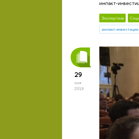
импакт-инвести
Экспертиза
Соци
импакт-инвестиции
29
ноя
2019