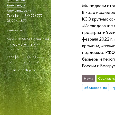
Мы подвели итог
Александра
Александровна
В ходе исследов
Телефон:
+7 (495) 772-
КСО крупных ком
95-90*11879
«Исследование п
Контакты
предприятий или
февраля 2022 г.
Адрес: 109074
Славянская
площадь, д.4, стр.2
, каб.
времени, «прямо
507-509
поддержке РФФИ
Телефон:
+7 (495) 772-
барьеры и персп
95-90 *11878; *11879
России и Белару
E-mail:
socentr@hse.ru
Наука
Социальны
обследование
п