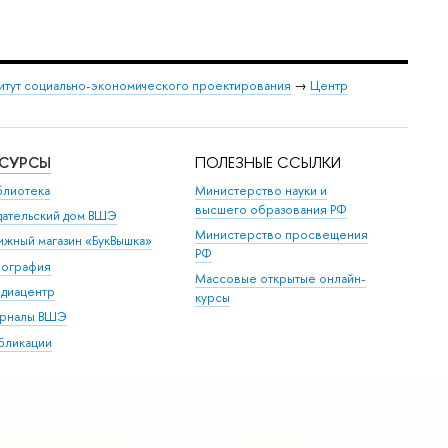
итут социально-экономического проектирования
→
Центр
ЕСУРСЫ
ПОЛЕЗНЫЕ ССЫЛКИ
блиотека
Министерство науки и
высшего образования РФ
дательский дом ВШЭ
Министерство просвещения
ижный магазин «БукВышка»
РФ
пография
Массовые открытые онлайн-
диацентр
курсы
рналы ВШЭ
бликации