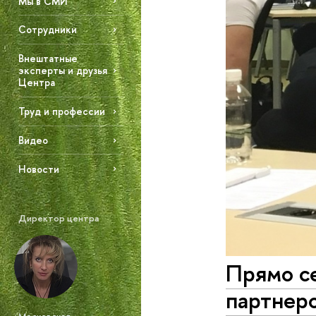
Мы в СМИ
Сотрудники
Внештатные
эксперты и друзья
Центра
Труд и профессии
Видео
Новости
Директор центра
Прямо се
партнеро
Московская