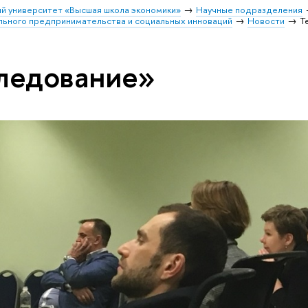
й университет «Высшая школа экономики»
Научные подразделения
льного предпринимательства и социальных инноваций
Новости
Т
ледование»