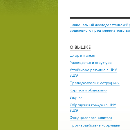
Национальный исследовательский 
социального предпринимательства
О ВЫШКЕ
Цифры и факты
Руководство и структура
Устойчивое развитие в НИУ
ВШЭ
Преподаватели и сотрудники
Корпуса и общежития
Закупки
Обращения граждан в НИУ
ВШЭ
Фонд целевого капитала
Противодействие коррупции