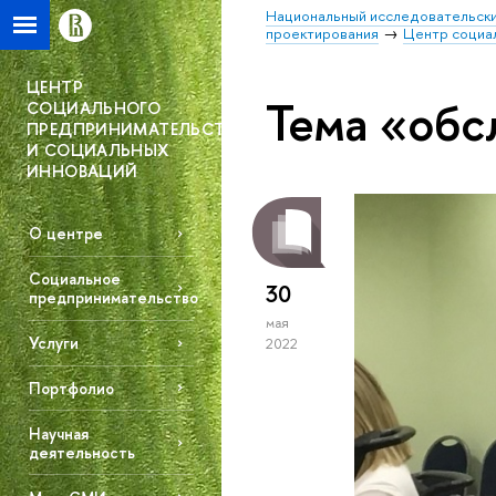
Национальный исследовательски
проектирования
Центр социа
ЦЕНТР
Тема «обс
СОЦИАЛЬНОГО
ПРЕДПРИНИМАТЕЛЬСТВА
И СОЦИАЛЬНЫХ
ИННОВАЦИЙ
О центре
Социальное
30
предпринимательство
мая
Услуги
2022
Портфолио
Научная
деятельность