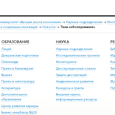
университет «Высшая школа экономики»
→
Научные подразделения
→
Инст
 и социальных инноваций
→
Новости
→
Тема «обследование»
ОБРАЗОВАНИЕ
НАУКА
Р
Лицей
Научные подразделения
Би
Довузовская подготовка
Исследовательские проекты
Из
Олимпиады
Мониторинги
Кн
Прием в бакалавриат
Диссертационные советы
Ти
Вышка+
Защиты диссертаций
Ме
Прием в магистратуру
Академическое развитие
Жу
Аспирантура
Конкурсы и гранты
Пу
Дополнительное
Внешние научно-
образование
информационные ресурсы
Центр развития карьеры
Бизнес-инкубатор ВШЭ