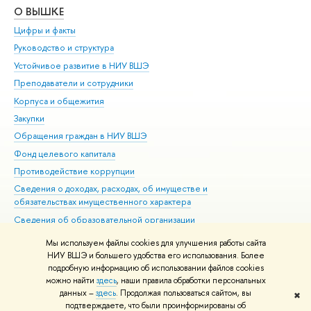
О ВЫШКЕ
ОБ
Цифры и факты
Ли
Руководство и структура
Дов
Устойчивое развитие в НИУ ВШЭ
Ол
Преподаватели и сотрудники
При
Корпуса и общежития
Вы
Закупки
При
Обращения граждан в НИУ ВШЭ
Ас
Фонд целевого капитала
До
Противодействие коррупции
Цен
Сведения о доходах, расходах, об имуществе и
Би
обязательствах имущественного характера
Об
Сведения об образовательной организации
Обр
Людям с ограниченными возможностями здоровья
Мы используем файлы cookies для улучшения работы сайта
Единая платежная страница
НИУ ВШЭ и большего удобства его использования. Более
подробную информацию об использовании файлов cookies
Работа в Вышке
можно найти
здесь
, наши правила обработки персональных
данных –
здесь
. Продолжая пользоваться сайтом, вы
✖
Редактору
подтверждаете, что были проинформированы об