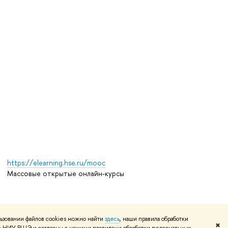
https://elearning.hse.ru/mooc
Массовые открытые онлайн-курсы
Редактору
ьзовании файлов cookies можно найти
здесь
, наши правила обработки
✖