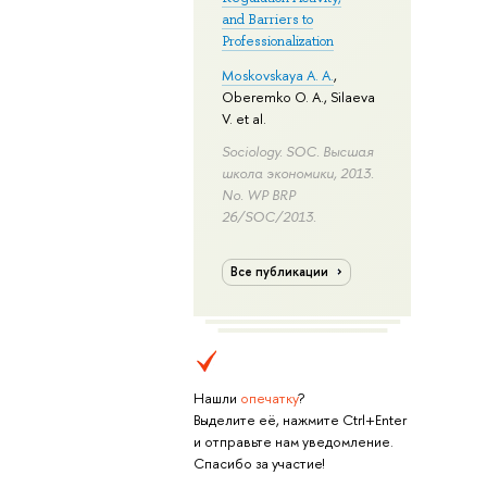
and Barriers to
Professionalization
Moskovskaya A. A.
,
Oberemko O. A.
,
Silaeva
V.
et al.
Sociology. SOC. Высшая
школа экономики, 2013.
No. WP BRP
26/SOC/2013.
Все публикации
Нашли
опечатку
?
Выделите её, нажмите Ctrl+Enter
и отправьте нам уведомление.
Спасибо за участие!