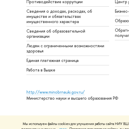
Противодействие коррупции
Центр 
Сведения о доходах, расходах, об
Бизнес
имуществе и обязательствах
Образо
имущественного характера
Обратн
Сведения об образовательной
получа
организации
Людям с ограниченными возможностями
здоровья
Единая платежная страница
Работа в Вышке
http://www.minobrnauki.gov.ru/
Министерство науки и высшего образования РФ
© НИУ ВШЭ 1993–2026
Адреса и контакты
Условия использ
Мы используем файлы cookies для улучшения работы сайта НИУ ВШЭ
Шрифты HSE Sans и HSE Slab разработаны в
Школе дизайна 