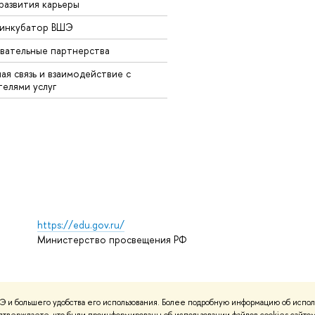
развития карьеры
-инкубатор ВШЭ
вательные партнерства
ая связь и взаимодействие с
телями услуг
https://edu.gov.ru/
Министерство просвещения РФ
ования материалов
Политика конфиденциальности
Карта сайта
 и большего удобства его использования. Более подробную информацию об испол
НИУ ВШЭ