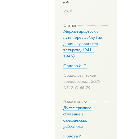
др.
2018.
Статья
Мирная профессия:
путь через войну (по
дневнику военного
ветврача, 1941–
1945)
Попова И. П.
Социологические
исследования. 2025.
№ 12.
С. 66-79.
Глава в книге
Дистанционное
обучение в
самооценках
работников
Попова И. П.