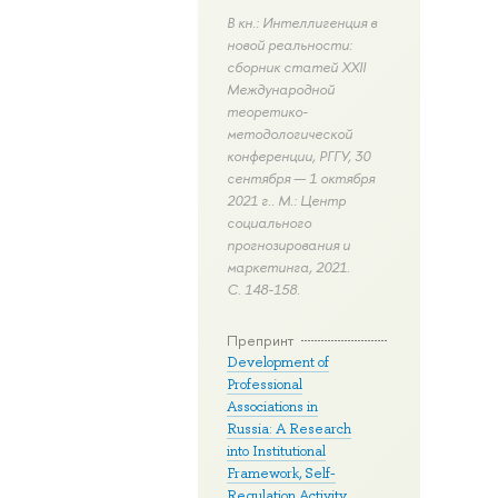
В кн.: Интеллигенция в
новой реальности:
сборник статей XXII
Международной
теоретико-
методологической
конференции, РГГУ, 30
сентября — 1 октября
2021 г.. М.: Центр
социального
прогнозирования и
маркетинга, 2021.
С. 148-158.
Препринт
Development of
Professional
Associations in
Russia: A Research
into Institutional
Framework, Self-
Regulation Activity,