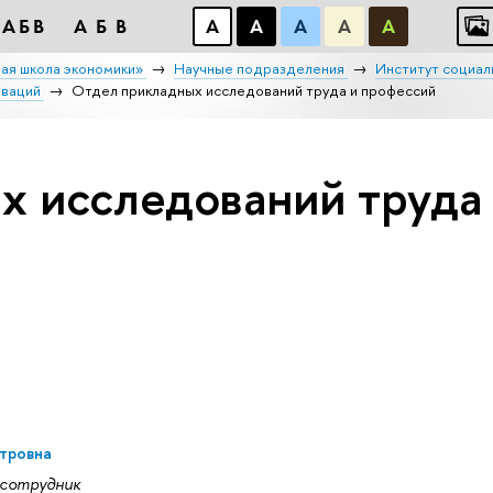
АБB
АБB
А
А
А
А
А
ая школа экономики»
Научные подразделения
Институт социал
оваций
Отдел прикладных исследований труда и профессий
х исследований труда
тровна
 сотрудник